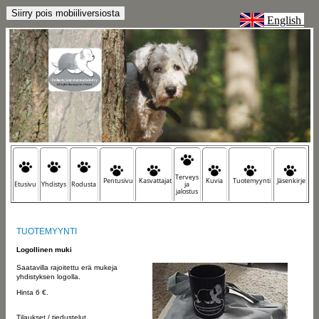
English
Terveys
Pentusivu
Kasvattajat
Kuvia
Tuotemyynti
Jäsenkirje
Etusivu
Yhdistys
Rodusta
ja
jalostus
TUOTEMYYNTI
Logollinen muki
​Saatavilla rajoitettu erä mukeja
yhdistyksen logolla.
Hinta 6 €.
Tilaukset / tiedustelut