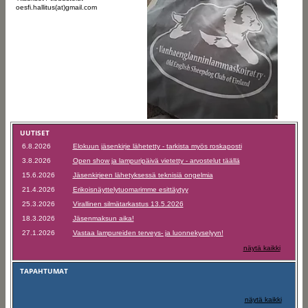
oesfi.hallitus(at)gmail.com
UUTISET
6.8.2026
Elokuun jäsenkirje lähetetty - tarkista myös roskaposti
3.8.2026
Open show ja lampuripäivä vietetty - arvostelut täällä
15.6.2026
Jäsenkirjeen lähetyksessä teknisiä ongelmia
21.4.2026
Erikoisnäyttelytuomarimme esittäytyy
25.3.2026
Virallinen silmätarkastus 13.5.2026
18.3.2026
Jäsenmaksun aika!
27.1.2026
Vastaa lampureiden terveys- ja luonnekyselyyn!
näytä kaikki
TAPAHTUMAT
näytä kaikki