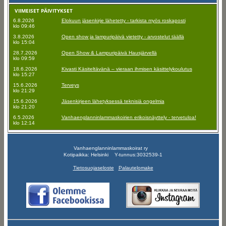
VIIMEISET PÄIVITYKSET
6.8.2026
Elokuun jäsenkirje lähetetty - tarkista myös roskaposti
klo 09:46
3.8.2026
Open show ja lampuripäivä vietetty - arvostelut täällä
klo 15:04
28.7.2026
Open Show & Lampuripäivä Hausjärvellä
klo 09:59
18.6.2026
Kivasti Käsiteltävänä – vieraan ihmisen käsittelykoulutus
klo 15:27
15.6.2026
Terveys
klo 21:29
15.6.2026
Jäsenkirjeen lähetyksessä teknisiä ongelmia
klo 21:20
6.5.2026
Vanhaenglanninlammaskoirien erikoisnäyttely - tervetuloa!
klo 12:14
Vanhaenglanninlammaskoirat ry
Kotipaikka: Helsinki Y-tunnus:3032539-1
Tietosuojaseloste
Palautelomake