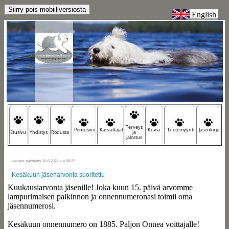
English
Terveys
Pentusivu
Kasvattajat
Kuvia
Tuotemyynti
Jäsenkirje
Etusivu
Yhdistys
Rodusta
ja
jalostus
uutinen, päivitetty 15.6.2021 klo 08:27
Kesäkuun jäsenarvonta suoritettu
Kuukausiarvonta jäsenille! Joka kuun 15. päivä arvomme
lampurimaisen palkinnon ja onnennumeronasi toimii oma
jäsennumerosi.
Kesäkuun onnennumero on 1885. Paljon Onnea voittajalle!