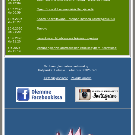
klo 15:04
28.7.2026
Open Show & Lampuripäivä Hausjärvellä
klo 09:59
18.6.2026
Kivasti Käsiteltävänä – vieraan ihmisen käsittelykoulutus
klo 15:27
15.6.2026
Terveys
klo 21:29
15.6.2026
Jäsenkirjeen lähetyksessä teknisiä ongelmia
klo 21:20
6.5.2026
Vanhaenglanninlammaskoirien erikoisnäyttely - tervetuloa!
klo 12:14
Vanhaenglanninlammaskoirat ry
Kotipaikka: Helsinki Y-tunnus:3032539-1
Tietosuojaseloste
Palautelomake