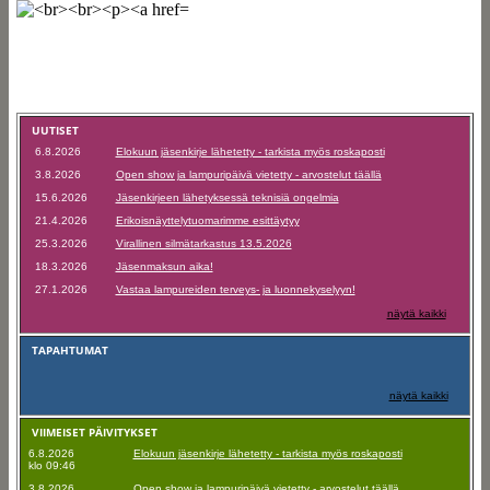
UUTISET
6.8.2026
Elokuun jäsenkirje lähetetty - tarkista myös roskaposti
3.8.2026
Open show ja lampuripäivä vietetty - arvostelut täällä
15.6.2026
Jäsenkirjeen lähetyksessä teknisiä ongelmia
21.4.2026
Erikoisnäyttelytuomarimme esittäytyy
25.3.2026
Virallinen silmätarkastus 13.5.2026
18.3.2026
Jäsenmaksun aika!
27.1.2026
Vastaa lampureiden terveys- ja luonnekyselyyn!
näytä kaikki
TAPAHTUMAT
näytä kaikki
VIIMEISET PÄIVITYKSET
6.8.2026
Elokuun jäsenkirje lähetetty - tarkista myös roskaposti
klo 09:46
3.8.2026
Open show ja lampuripäivä vietetty - arvostelut täällä